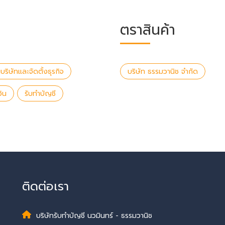
ตราสินค้า
บริษัทและจัดตั้งธุรกิจ
บริษัท ธรรมวานิช จำกัด
ิน
รับทำบัญชี
ติดต่อเรา
บริษัทรับทำบัญชี นวมินทร์ - ธรรมวานิช