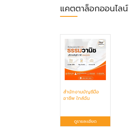
แคตตาล็อกออนไลน์
สำนักงานบัญชีมือ
อาชีพ ใกล้ฉัน
ดูรายละเอียด