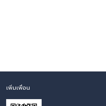
เพิ่มเพื่อน